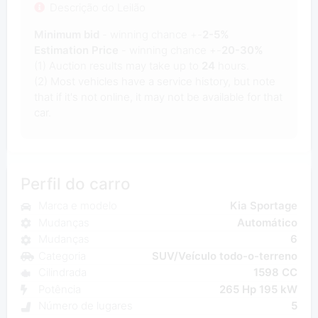
Descrição do Leilão
Minimum bid
- winning chance +-
2-5%
Estimation Price
- winning chance +-
20-30%
(1) Auction results may take up to
24
hours.
(2) Most vehicles have a service history, but note
that if it's not online, it may not be available for that
car.
Perfil do carro
Marca e modelo
Kia Sportage
Mudanças
Automático
Mudanças
6
Categoria
SUV/Veículo todo-o-terreno
Cilindrada
1598 CC
Potência
265 Hp 195 kW
Número de lugares
5