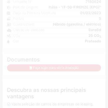
Unidade N°
7150624
País de Origem
Itália - "IT-50-FIRENZE (EPG)"
Data da Primeira Matrícula
01/03/2023
Portas
5
Combustível
Híbrido (gasolina / elétrico)
Classe de emissão
Euro6d
CO₂
25 CO
2
Cor
Prateado
Documentos
Faça login para ver a avaliação
Descubra as nossas principais
vantagens
Vasta seleção de carros de empresas de leasing,