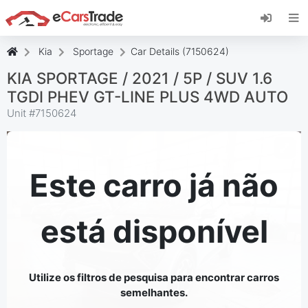
Instale a aplicação web eCarsTrade, adicione-a
ao seu ecrã inicial e receba atualizações
instantâneas.
Kia
Sportage
Car Details (7150624)
Instalar
Cancelar
KIA SPORTAGE / 2021 / 5P / SUV 1.6
TGDI PHEV GT-LINE PLUS 4WD AUTO
Unit #
7150624
Este carro já não
está disponível
Utilize os filtros de pesquisa para encontrar carros
semelhantes.