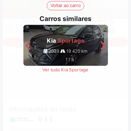
Voltar ao carro
Carros similares
Kia
Sportage
Iniciar a sessão para ver todas as fotos
2023
19 420 km
1
/
8
Ver tudo Kia Sportage
Informações do leilão