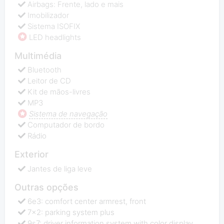
Airbags: Frente, lado e mais
Imobilizador
Sistema ISOFIX
LED headlights
Multimédia
Bluetooth
Leitor de CD
Kit de mãos-livres
MP3
Sistema de navegação
Computador de bordo
Rádio
Exterior
Jantes de liga leve
Outras opções
6e3: comfort center armrest, front
7x2: parking system plus
9s7: driver information system with color display