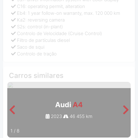
C16: operating permit, alteration
Eb4: 1 year follow-on warranty, max. 120 000 km
Ka2: reversing camera
S2s: control (in-plant)
Controlo de Velocidade (Cruise Control)
Filtro de partículas diesel
Saco de squi
Controlo de tração
Carros similares
Audi
A4
2023
46 455 km
1
/
8