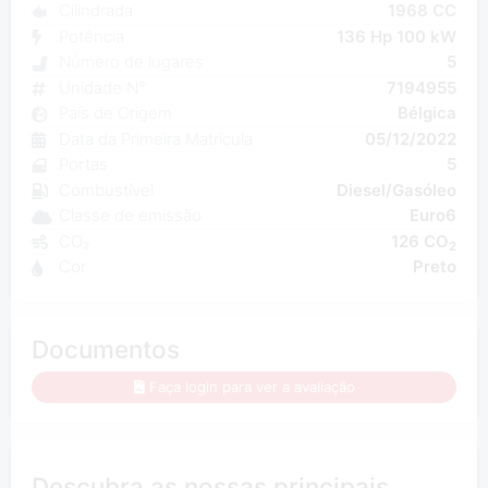
Cilindrada
1968 CC
Potência
136 Hp 100 kW
Número de lugares
5
Unidade N°
7194955
País de Origem
Bélgica
Data da Primeira Matrícula
05/12/2022
Portas
5
Combustível
Diesel/Gasóleo
Classe de emissão
Euro6
CO₂
126 CO
2
Cor
Preto
Documentos
Faça login para ver a avaliação
Descubra as nossas principais