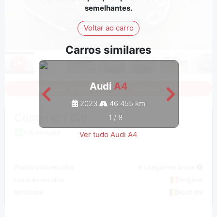
semelhantes.
Voltar ao carro
Carros similares
Audi
A4
Iniciar a sessão para ver todas as fotos
2023
46 455 km
Comprar / Bid
1
/
8
IVA excluído
Ver tudo Audi A4
Pronto para recolha
A chegar em breve
Local de recolha
Belgium
Vendedor
Solaf NV