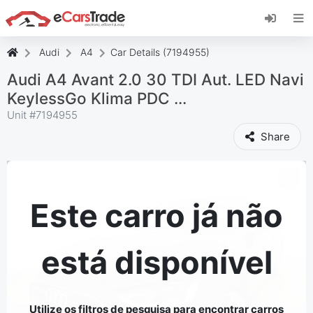
Instale a aplicação web eCarsTrade, adicione-a
ao seu ecrã inicial e receba atualizações
instantâneas.
Audi
A4
Car Details (7194955)
Instalar
Cancelar
Audi A4 Avant 2.0 30 TDI Aut. LED Navi
KeylessGo Klima PDC ...
Unit #
7194955
Share
Este carro já não
está disponível
Utilize os filtros de pesquisa para encontrar carros