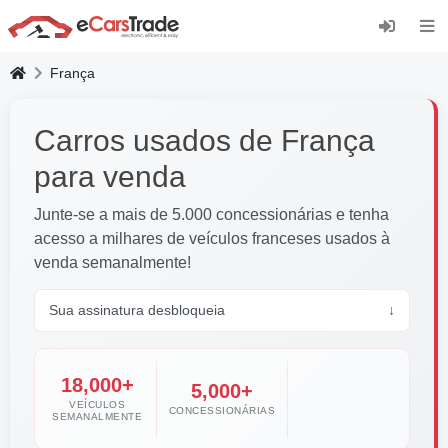
Instale a aplicação web eCarsTrade, adicione-a
ao seu ecrã inicial e receba atualizações
instantâneas.
França
Instalar
Cancelar
Carros usados de França
para venda
Junte-se a mais de 5.000 concessionárias e tenha
acesso a milhares de veículos franceses usados ​​à
venda semanalmente!
Sua assinatura desbloqueia
↓
18,000+
5,000+
VEÍCULOS
CONCESSIONÁRIAS
SEMANALMENTE