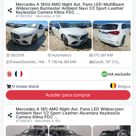
Mercedes A 180d AMG Night Aut. Pano LED-MultiBeam
Widescreen Burmester Ambient Navi 1/2 Sport-Leather
KeylessGo Camera Klima PDC ...
#7392052 - Mercedes A 180
06/2019
Automático
170 361 KM
Diesel/Gasóleo
,
1461 cc
116 Hp (85 kW)
Euro6
,
107 CO
2
IVA excluído
O nosso stock
Bélgica
Aceder para comprar
Mercedes A 180 AMG Night Aut. Pano LED Widescreen
Ambient Navi 1/2 Sport-Leather-Alcantara KeylessGo
Camera Klima PDC ...
#7396163 - Mercedes A 180