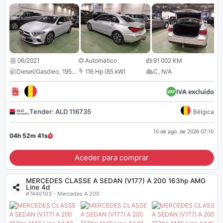
06/2021
Automático
91 002 KM
Diesel/Gasóleo
,
1950 cc
116 Hp (85 kW)
C
,
N/A
IVA excluído
Tender: ALD 116735
Bélgica
10 de ago. de 2026 07:10
04h 52m
40
s
Aceder para comprar
MERCEDES CLASSE A SEDAN (V177) A 200 163hp AMG
Line 4d
#7440103 - Mercedes A 200