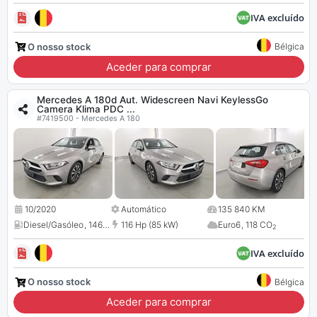
IVA excluído
O nosso stock
Bélgica
Aceder para comprar
Mercedes A 180d Aut. Widescreen Navi KeylessGo
Camera Klima PDC ...
#7419500 - Mercedes A 180
10/2020
Automático
135 840 KM
Diesel/Gasóleo
,
1461 cc
116 Hp (85 kW)
Euro6
,
118 CO
2
IVA excluído
O nosso stock
Bélgica
Aceder para comprar