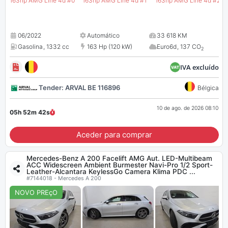
06/2022
Automático
33 618 KM
Gasolina
,
1332 cc
163 Hp (120 kW)
Euro6d
,
137 CO
2
IVA excluído
Tender: ARVAL BE 116896
Bélgica
10 de ago. de 2026 08:10
05h 52m
41
s
Aceder para comprar
Mercedes-Benz A 200 Facelift AMG Aut. LED-Multibeam
ACC Widescreen Ambient Burmester Navi-Pro 1/2 Sport-
Leather-Alcantara KeylessGo Camera Klima PDC ...
#7144018 - Mercedes A 200
NOVO PREçO