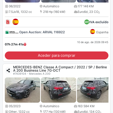
06/2022
Automático
177 146 KM
7.5Jx18
,
1332 cc
218 Hp (160 kW)
Euro6d
,
23 CO
2
IVA excluído
Open Auction: ARVAL 116922
Espanha
10 de ago. de 2026 09:45
07h 27m
40
s
Aceder para comprar
MERCEDES-BENZ Classe A Compact / 2022 / 5P / Berline
A 200 Business Line 7G-DCT
#7439104 - Mercedes A 200
05/2023
Automático
163 584 KM
Other
,
1332 cc
177 Hp (130 kW)
Euro6d
,
134 CO
2