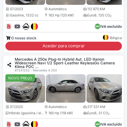
07/2023
Automático
112 970 KM
Gasolina
,
1332 cc
163 Hp (120 kW)
Euro6
,
135 CO
2
IVA excluído
O nosso stock
Bélgica
Aceder para comprar
Mercedes A 250e Plug-In Hybrid Aut. LED-Xenon
Widescreen Navi 1/2 Sport-Leather KeylessGo Camera
Klima PDC ...
#7241252 - Mercedes A 250
NOVO PREçO
07/2020
Automático
217 531 KM
Híbrido (gasolina / elétrico)
160 Hp (118 kW)
,
1332 cc
Euro6
,
31 CO
2
IVA excluído