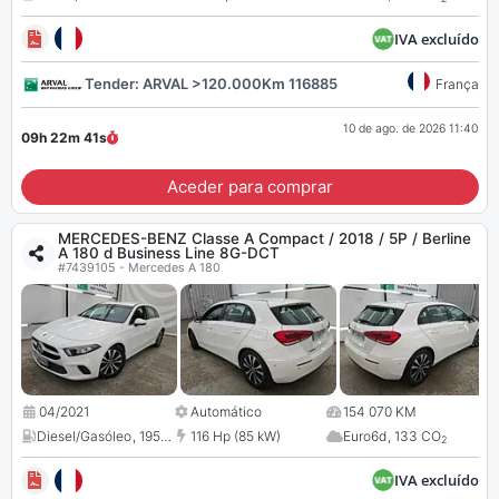
IVA excluído
Tender: ARVAL >120.000Km 116885
França
10 de ago. de 2026 11:40
09h 22m
40
s
Aceder para comprar
MERCEDES-BENZ Classe A Compact / 2018 / 5P / Berline
A 180 d Business Line 8G-DCT
#7439105 - Mercedes A 180
04/2021
Automático
154 070 KM
Diesel/Gasóleo
,
1950 cc
116 Hp (85 kW)
Euro6d
,
133 CO
2
IVA excluído