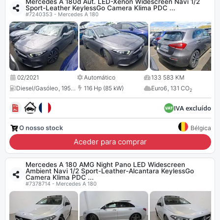
Mercedes A 180d Aut. LED-Xenon Widescreen Navi 1/2
Sport-Leather KeylessGo Camera Klima PDC ...
#7240353 - Mercedes A 180
02/2021
Automático
133 583 KM
Diesel/Gasóleo
,
1950 cc
116 Hp (85 kW)
Euro6
,
131 CO
2
IVA excluído
O nosso stock
Bélgica
Aceder para comprar
Mercedes A 180 AMG Night Pano LED Widescreen
Ambient Navi 1/2 Sport-Leather-Alcantara KeylessGo
Camera Klima PDC ...
#7378714 - Mercedes A 180