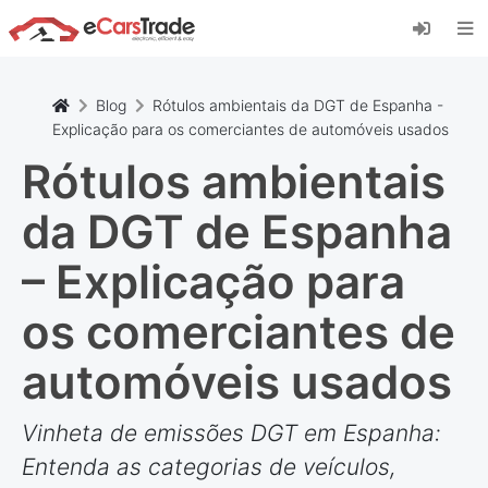
Instale a aplicação web eCarsTrade, adicione-a
ao seu ecrã inicial e receba atualizações
instantâneas.
Instalar
Cancelar
Blog
Rótulos ambientais da DGT de Espanha -
Explicação para os comerciantes de automóveis usados
Rótulos ambientais
da DGT de Espanha
– Explicação para
os comerciantes de
automóveis usados
Vinheta de emissões DGT em Espanha:
Entenda as categorias de veículos,