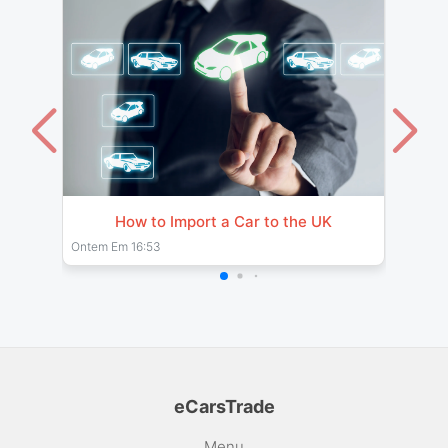
How to Import a Car to the UK
Impor
& Pro
Ontem Em 16:53
26 Jul 
eCarsTrade
Menu