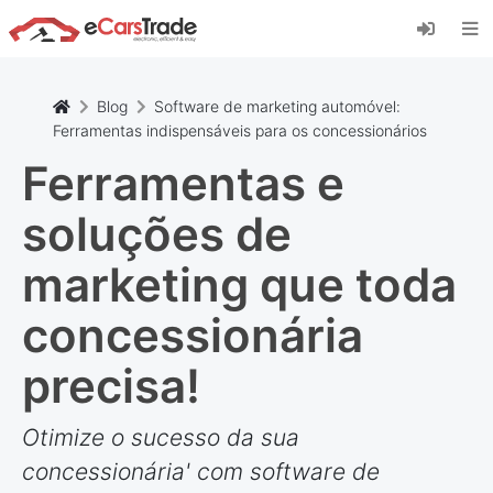
Instale a aplicação web eCarsTrade, adicione-a
ao seu ecrã inicial e receba atualizações
instantâneas.
Instalar
Cancelar
Blog
Software de marketing automóvel:
Ferramentas indispensáveis para os concessionários
Ferramentas e
soluções de
marketing que toda
concessionária
precisa!
Otimize o sucesso da sua
concessionária' com software de